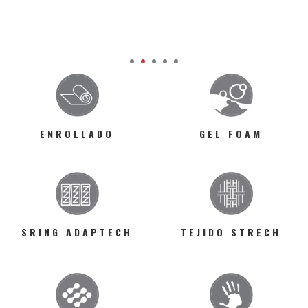
1
2
3
4
5
ENROLLADO
GEL FOAM
SRING ADAPTECH
TEJIDO STRECH