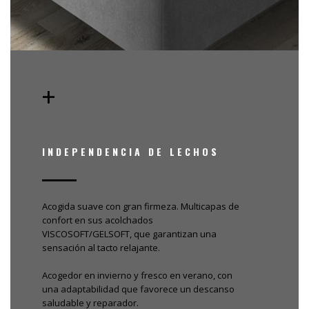
+
INDEPENDENCIA DE LECHOS
Acogida suave con gran firmeza. Multicapas de
confort en sus acolchados
VISCOSOFT/GELSOFT, que garantizan una
sensación al tacto relajante.
Acogedor en invierno y fresco en verano, con
una adaptabilidad que favorece un descanso
saludable y reparador.