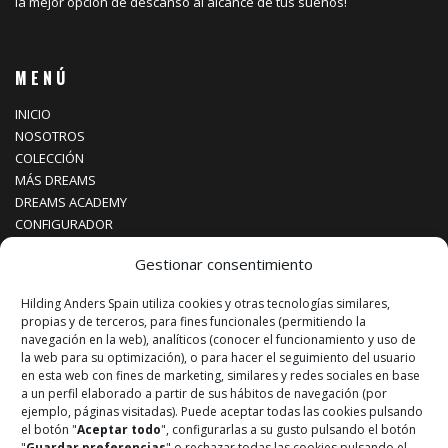
la mejor opción de descanso al alcance de tus sueños!
MENÚ
INICIO
NOSOTROS
COLECCIÓN
MÁS DREAMS
DREAMS ACADEMY
CONFIGURADOR
BLOG
Gestionar consentimiento
CONTACTO
Hilding Anders Spain utiliza cookies y otras tecnologías similares,
propias y de terceros, para fines funcionales (permitiendo la
¡SÍGUENOS!
navegación en la web), analíticos (conocer el funcionamiento y uso de
la web para su optimización), o para hacer el seguimiento del usuario
en esta web con fines de marketing, similares y redes sociales en base
Instagram
a un perfil elaborado a partir de sus hábitos de navegación (por
ejemplo, páginas visitadas). Puede aceptar todas las cookies pulsando
Facebook
el botón "
Aceptar todo
", configurarlas a su gusto pulsando el botón
"
Guardar preferencias
" o rechazar todas las cookies pulsando el