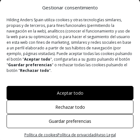
CONTACTO
Gestionar consentimiento
Hilding Anders Spain utiliza cookies y otras tecnologías similares,
¡SÍGUENOS!
propias y de terceros, para fines funcionales (permitiendo la
navegación en la web), analíticos (conocer el funcionamiento y uso de
la web para su optimización), o para hacer el seguimiento del usuario
Instagram
en esta web con fines de marketing, similares y redes sociales en base
a un perfil elaborado a partir de sus hábitos de navegación (por
Facebook
ejemplo, páginas visitadas). Puede aceptar todas las cookies pulsando
el botón "
Aceptar todo
", configurarlas a su gusto pulsando el botón
"
Guardar preferencias
" o rechazar todas las cookies pulsando el
Youtube
botón "
Rechazar todo
".
© 2026 DREAMS UNLIMITED | Todos los derechos reservados
Aceptar todo
Powered by
Trígono Comunicación
Rechazar todo
Aviso Legal
Guardar preferencias
Política de privacidad
Política de cookies
Política de cookies
Política de privacidad
Aviso Legal