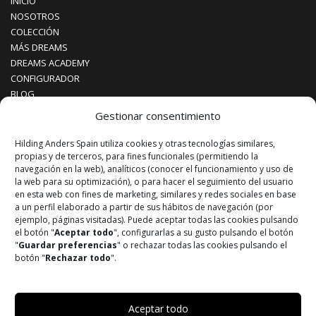
INICIO
NOSOTROS
COLECCIÓN
MÁS DREAMS
DREAMS ACADEMY
CONFIGURADOR
BLOG
CONTACTO
Gestionar consentimiento
Hilding Anders Spain utiliza cookies y otras tecnologías similares,
¡SÍGUENOS!
propias y de terceros, para fines funcionales (permitiendo la
navegación en la web), analíticos (conocer el funcionamiento y uso de
la web para su optimización), o para hacer el seguimiento del usuario
Instagram
en esta web con fines de marketing, similares y redes sociales en base
a un perfil elaborado a partir de sus hábitos de navegación (por
Facebook
ejemplo, páginas visitadas). Puede aceptar todas las cookies pulsando
el botón "
Aceptar todo
", configurarlas a su gusto pulsando el botón
"
Guardar preferencias
" o rechazar todas las cookies pulsando el
Youtube
botón "
Rechazar todo
".
© 2026 DREAMS UNLIMITED | Todos los derechos reservados
Aceptar todo