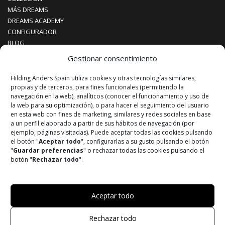
MÁS DREAMS
DREAMS ACADEMY
CONFIGURADOR
BLOG
CONTACTO
Gestionar consentimiento
Hilding Anders Spain utiliza cookies y otras tecnologías similares,
¡SÍGUENOS!
propias y de terceros, para fines funcionales (permitiendo la
navegación en la web), analíticos (conocer el funcionamiento y uso de
la web para su optimización), o para hacer el seguimiento del usuario
Instagram
en esta web con fines de marketing, similares y redes sociales en base
a un perfil elaborado a partir de sus hábitos de navegación (por
Facebook
ejemplo, páginas visitadas). Puede aceptar todas las cookies pulsando
el botón "
Aceptar todo
", configurarlas a su gusto pulsando el botón
"
Guardar preferencias
" o rechazar todas las cookies pulsando el
Youtube
botón "
Rechazar todo
".
© 2026 DREAMS UNLIMITED | Todos los derechos reservados
Aceptar todo
Powered by
Trígono Comunicación
Rechazar todo