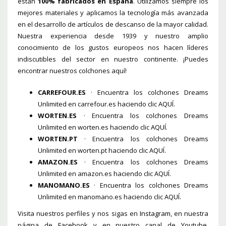
están
100% fabricados en España
. Utilizamos siempre los
mejores materiales y aplicamos la tecnología más avanzada
en el desarrollo de artículos de descanso de la mayor calidad.
Nuestra experiencia desde 1939 y nuestro amplio
conocimiento de los gustos europeos nos hacen líderes
indiscutibles del sector en nuestro continente. ¡Puedes
encontrar nuestros colchones aquí!
CARREFOUR.ES
· Encuentra los colchones Dreams
Unlimited en carrefour.es haciendo clic
AQUÍ
.
WORTEN.ES
· Encuentra los colchones Dreams
Unlimited en worten.es haciendo clic
AQUÍ
.
WORTEN.PT
· Encuentra los colchones Dreams
Unlimited en worten.pt haciendo clic
AQUÍ
.
AMAZON.ES
· Encuentra los colchones Dreams
Unlimited en amazon.es haciendo clic
AQUÍ
.
MANOMANO.ES
· Encuentra los colchones Dreams
Unlimited en manomano.es haciendo clic
AQUÍ
.
Visita nuestros perfiles y nos sigas en
Instagram
, en nuestra
página de
Facebook
y en nuestro canal de
Youtube
.